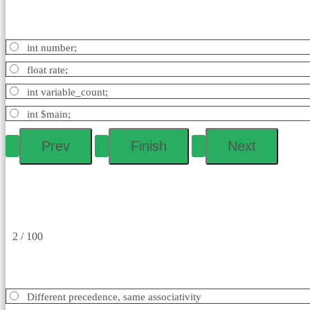
int number;
float rate;
int variable_count;
int $main;
2 / 100
Different precedence, same associativity