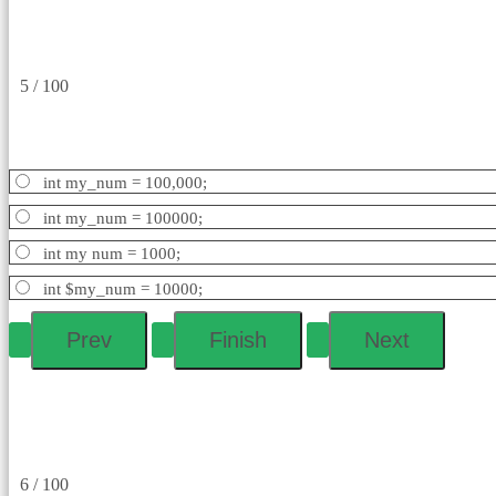
5 / 100
int my_num = 100,000;
int my_num = 100000;
int my num = 1000;
int $my_num = 10000;
6 / 100