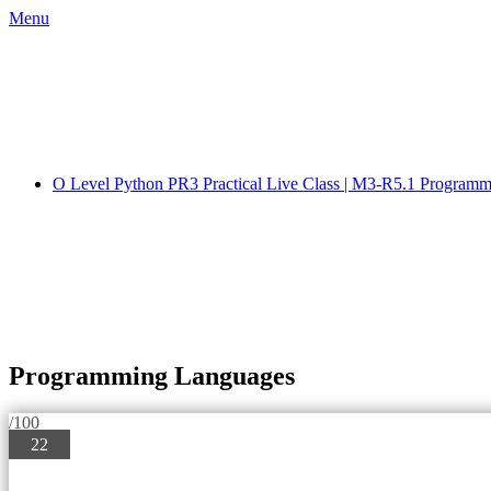
Skip
Menu
to
content
O Level Python PR3 Practical Live Class | M3-R5.1 Progra
Programming Languages
/100
22