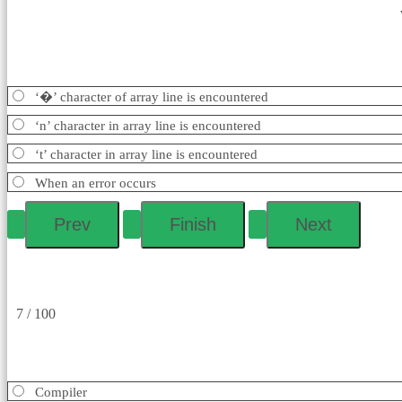
‘�’ character of array line is encountered
‘n’ character in array line is encountered
‘t’ character in array line is encountered
When an error occurs
7 / 100
Compiler