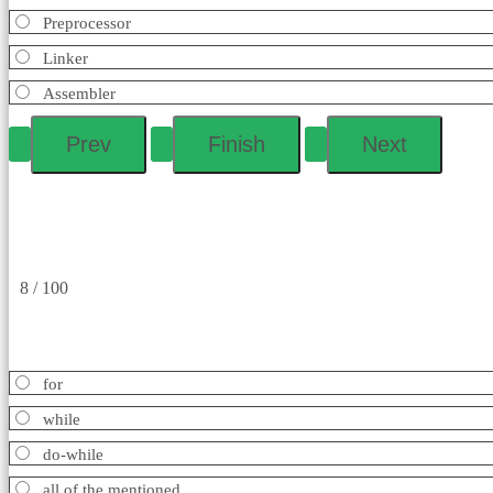
Preprocessor
Linker
Assembler
8 / 100
for
while
do-while
all of the mentioned